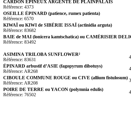
CARDON ÉPINEUX ARGENTÉ DE PLAINPALAIS
Référence: 4373
OSEILLE ÉPINARD (patience, rumex patienta)
Référence: 6570
KIWAÏ ou KIWI de SIBÉRIE ISSAÏ (actinidia arguta)
Référence: 83682
BAIE de MAI (lonicera kamtschatica) ou CAMÉRISIER D
Référence: 83492
ASIMINA TRILOBA SUNFLOWER²
4
Référence: 83631
ÉPINARD arbustif d’ASIE (fagopyrum dibotuys)
4
Référence: AR268
CIBOULE COMMUNE ROUGE ou CIVE (allium fistulosum)
3
Référence: AR208
POIRE DE TERRE ou YACON (polymnia edulis)
4
Référence: 76502